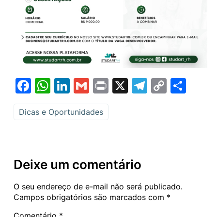
Facebook
WhatsApp
LinkedIn
Gmail
Print
X
Telegram
Copy
Sha
Link
Dicas e Oportunidades
Deixe um comentário
O seu endereço de e-mail não será publicado.
Campos obrigatórios são marcados com
*
Comentário
*