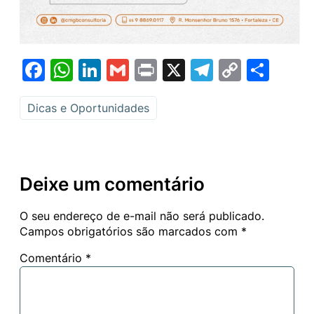
Facebook
WhatsApp
LinkedIn
Gmail
Print
X
Telegram
Copy
Sha
Link
Dicas e Oportunidades
Deixe um comentário
O seu endereço de e-mail não será publicado.
Campos obrigatórios são marcados com
*
Comentário
*