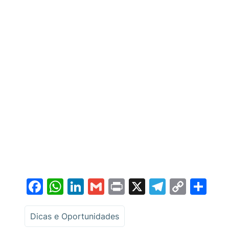
Facebook
WhatsApp
LinkedIn
Gmail
Print
X
Telegr
Copy
Sh
Link
Dicas e Oportunidades