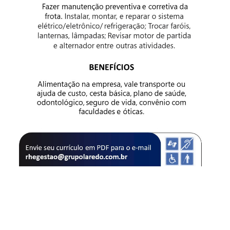
am
are