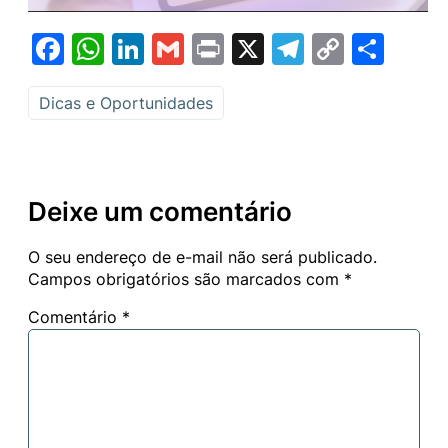
Facebook
WhatsApp
LinkedIn
Gmail
Print
X
Telegram
Copy
Sha
Link
Dicas e Oportunidades
Deixe um comentário
O seu endereço de e-mail não será publicado.
Campos obrigatórios são marcados com
*
Comentário
*