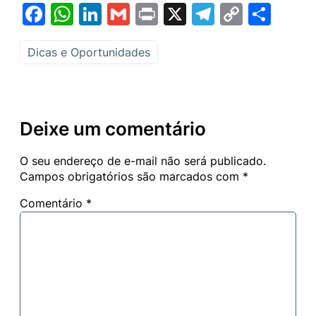
Facebook
WhatsApp
LinkedIn
Gmail
Print
X
Telegram
Copy
Sha
Link
Dicas e Oportunidades
Deixe um comentário
O seu endereço de e-mail não será publicado.
Campos obrigatórios são marcados com
*
Comentário
*