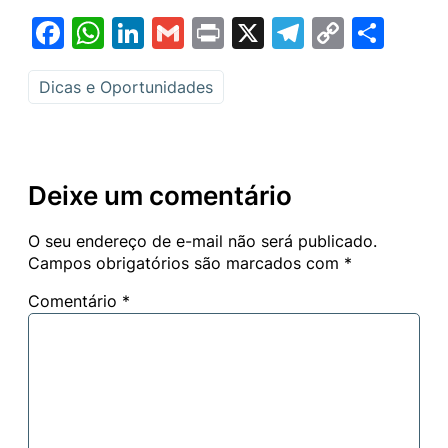
Facebook
WhatsApp
LinkedIn
Gmail
Print
X
Telegram
Copy
Sha
Link
Dicas e Oportunidades
Deixe um comentário
O seu endereço de e-mail não será publicado.
Campos obrigatórios são marcados com
*
Comentário
*