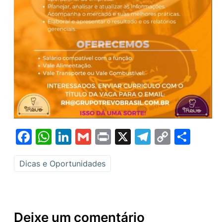
Facebook
WhatsApp
LinkedIn
Gmail
Print
X
Telegram
Copy
Sha
Link
Dicas e Oportunidades
Deixe um comentário