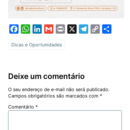
Facebook
WhatsApp
LinkedIn
Gmail
Print
X
Telegram
Copy
Sha
Link
Dicas e Oportunidades
Deixe um comentário
O seu endereço de e-mail não será publicado.
Campos obrigatórios são marcados com
*
Comentário
*