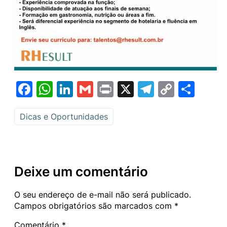
Facebook
WhatsApp
LinkedIn
Gmail
Print
X
Telegram
Copy
Sha
Link
Dicas e Oportunidades
Deixe um comentário
O seu endereço de e-mail não será publicado.
Campos obrigatórios são marcados com
*
Comentário
*