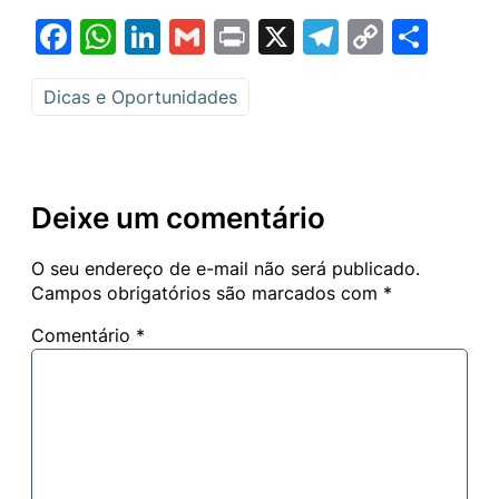
Facebook
WhatsApp
LinkedIn
Gmail
Print
X
Telegram
Copy
Sha
Link
Dicas e Oportunidades
Deixe um comentário
O seu endereço de e-mail não será publicado.
Campos obrigatórios são marcados com
*
Comentário
*