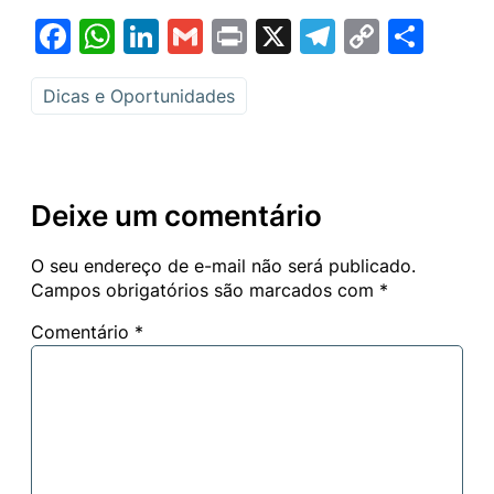
Facebook
WhatsApp
LinkedIn
Gmail
Print
X
Telegram
Copy
Sha
Link
Dicas e Oportunidades
Deixe um comentário
O seu endereço de e-mail não será publicado.
Campos obrigatórios são marcados com
*
Comentário
*