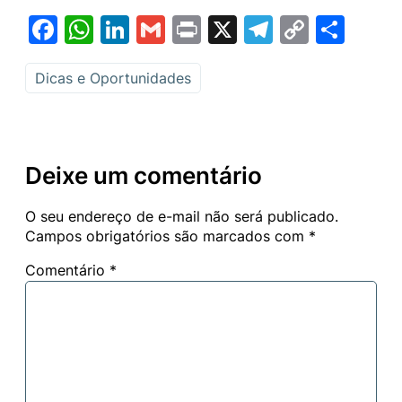
Facebook
WhatsApp
LinkedIn
Gmail
Print
X
Telegram
Copy
Sha
Link
Dicas e Oportunidades
Deixe um comentário
O seu endereço de e-mail não será publicado.
Campos obrigatórios são marcados com
*
Comentário
*