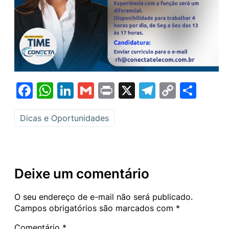
Facebook
WhatsApp
LinkedIn
Gmail
Print
X
Telegram
Copy
Sha
Link
Dicas e Oportunidades
Deixe um comentário
O seu endereço de e-mail não será publicado.
Campos obrigatórios são marcados com
*
Comentário
*