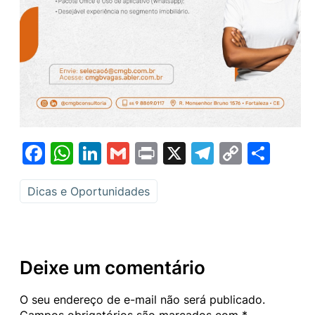
Facebook
WhatsApp
LinkedIn
Gmail
Print
X
Telegram
Copy
Sha
Link
Dicas e Oportunidades
Deixe um comentário
O seu endereço de e-mail não será publicado.
Campos obrigatórios são marcados com
*