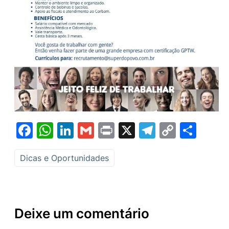
Facebook
WhatsApp
LinkedIn
Gmail
Print
X
Telegram
Copy
Sha
Link
Dicas e Oportunidades
Deixe um comentário