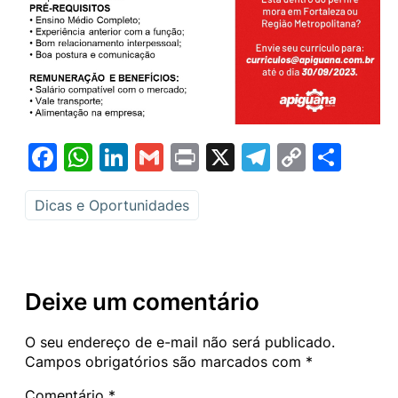
Facebook
WhatsApp
LinkedIn
Gmail
Print
X
Telegram
Copy
Sha
Link
Dicas e Oportunidades
Deixe um comentário
O seu endereço de e-mail não será publicado.
Campos obrigatórios são marcados com
*
Comentário
*