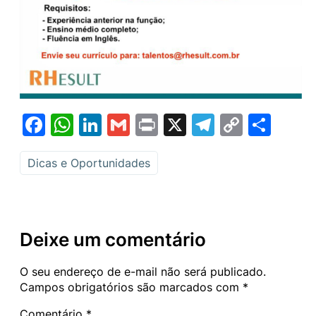
Facebook
WhatsApp
LinkedIn
Gmail
Print
X
Telegram
Copy
Sha
Link
Dicas e Oportunidades
Deixe um comentário
O seu endereço de e-mail não será publicado.
Campos obrigatórios são marcados com
*
Comentário
*