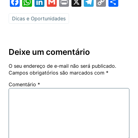
Facebook
WhatsApp
LinkedIn
Gmail
Print
X
Telegram
Copy
Sha
Link
Dicas e Oportunidades
Deixe um comentário
O seu endereço de e-mail não será publicado.
Campos obrigatórios são marcados com
*
Comentário
*