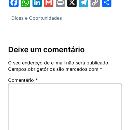
Facebook
WhatsApp
LinkedIn
Gmail
Print
X
Telegram
Copy
Sha
Link
Dicas e Oportunidades
Deixe um comentário
O seu endereço de e-mail não será publicado.
Campos obrigatórios são marcados com
*
Comentário
*