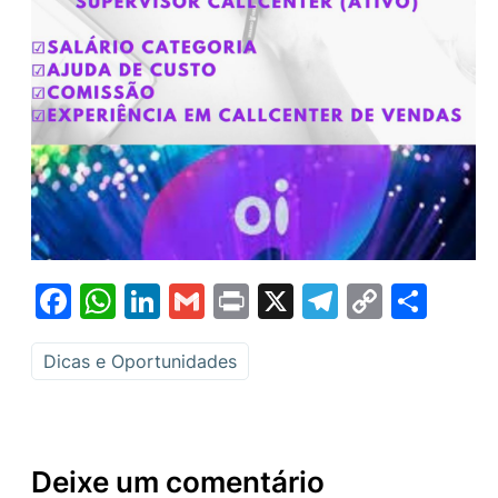
Facebook
WhatsApp
LinkedIn
Gmail
Print
X
Telegram
Copy
Sha
Link
Dicas e Oportunidades
Deixe um comentário