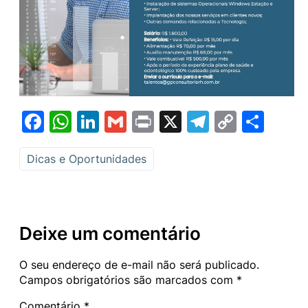
Facebook
WhatsApp
LinkedIn
Gmail
Print
X
Telegram
Copy
Sha
Link
Dicas e Oportunidades
Deixe um comentário
O seu endereço de e-mail não será publicado.
Campos obrigatórios são marcados com
*
Comentário
*