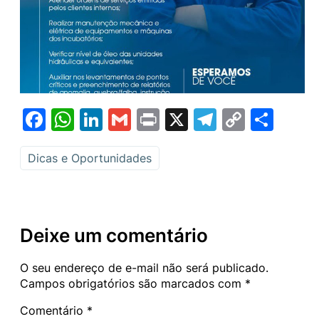
Facebook
WhatsApp
LinkedIn
Gmail
Print
X
Telegram
Copy
Sha
Link
Dicas e Oportunidades
Deixe um comentário
O seu endereço de e-mail não será publicado.
Campos obrigatórios são marcados com
*
Comentário
*