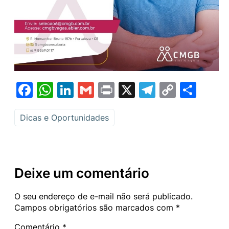
Facebook
WhatsApp
LinkedIn
Gmail
Print
X
Telegram
Copy
Sha
Link
Dicas e Oportunidades
Deixe um comentário
O seu endereço de e-mail não será publicado.
Campos obrigatórios são marcados com
*
Comentário
*