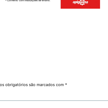
am
are
s obrigatórios são marcados com
*