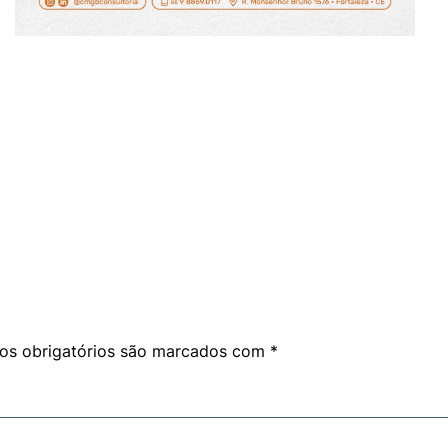
am
are
s obrigatórios são marcados com
*