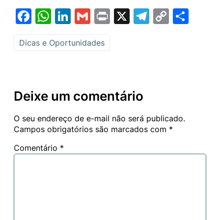
Facebook
WhatsApp
LinkedIn
Gmail
Print
X
Telegram
Copy
Sha
Link
Dicas e Oportunidades
Deixe um comentário
O seu endereço de e-mail não será publicado.
Campos obrigatórios são marcados com
*
Comentário
*