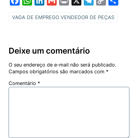
Facebook
WhatsApp
LinkedIn
Gmail
Print
X
Telegram
Copy
Sha
Link
VAGA DE EMPREGO VENDEDOR DE PEÇAS
Deixe um comentário
O seu endereço de e-mail não será publicado.
Campos obrigatórios são marcados com
*
Comentário
*