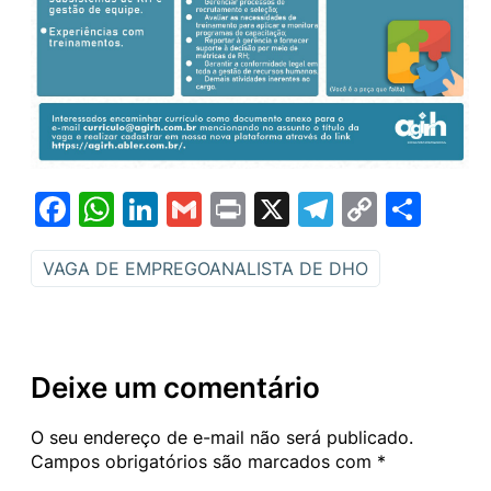
Facebook
WhatsApp
LinkedIn
Gmail
Print
X
Telegram
Copy
Sha
Link
VAGA DE EMPREGOANALISTA DE DHO
Deixe um comentário
O seu endereço de e-mail não será publicado.
Campos obrigatórios são marcados com
*