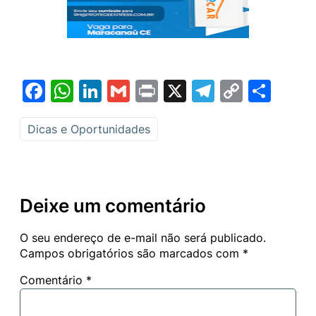
Facebook
WhatsApp
LinkedIn
Gmail
Print
X
Telegram
Copy
Sha
Link
Dicas e Oportunidades
Deixe um comentário
O seu endereço de e-mail não será publicado.
Campos obrigatórios são marcados com
*
Comentário
*