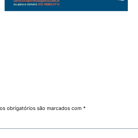
am
are
s obrigatórios são marcados com
*