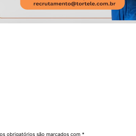
am
are
s obrigatórios são marcados com
*