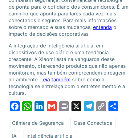
de ponta para o cotidiano dos consumidores. É um
caminho que aponta para lares cada vez mais
conectados e seguros. Para mais informações
sobre o mercado e suas mudanças,
entenda
o
impacto de decisões corporativas.
A integração de inteligência artificial em
dispositivos de uso diário é uma tendência
crescente. A Xiaomi está na vanguarda desse
movimento, oferecendo produtos que não apenas
monitoram, mas também compreendem e reagem
ao ambiente.
Leia também
sobre como a
tecnologia se entrelaça com o entretenimento e a
cultura.
Facebook
WhatsApp
LinkedIn
Gmail
Print
X
Telegram
Copy
Sha
Link
Câmera de Segurança
Casa Conectada
IA
inteligência artificial