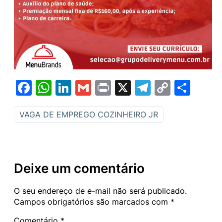
Facebook
WhatsApp
LinkedIn
Gmail
Print
X
Telegram
Copy
Sha
Link
VAGA DE EMPREGO COZINHEIRO JR
Deixe um comentário
O seu endereço de e-mail não será publicado.
Campos obrigatórios são marcados com
*
Comentário
*