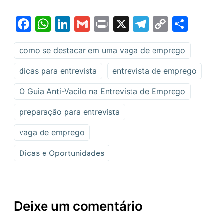
Facebook
WhatsApp
LinkedIn
Gmail
Print
X
Telegram
Copy
Sha
Link
como se destacar em uma vaga de emprego
dicas para entrevista
entrevista de emprego
O Guia Anti-Vacilo na Entrevista de Emprego
preparação para entrevista
vaga de emprego
Dicas e Oportunidades
Deixe um comentário