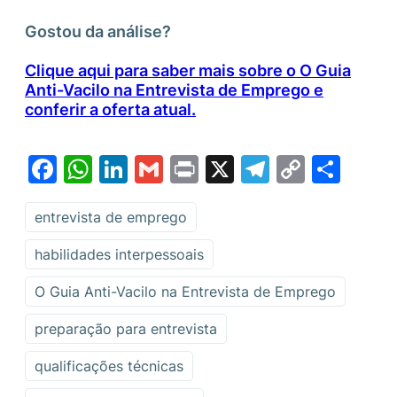
Gostou da análise?
Clique aqui para saber mais sobre o O Guia
Anti-Vacilo na Entrevista de Emprego e
conferir a oferta atual.
Facebook
WhatsApp
LinkedIn
Gmail
Print
X
Telegram
Copy
Sha
Link
entrevista de emprego
habilidades interpessoais
O Guia Anti-Vacilo na Entrevista de Emprego
preparação para entrevista
qualificações técnicas