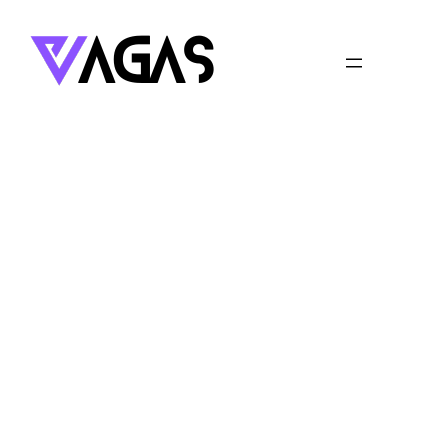
Pular
para
o
conteúdo